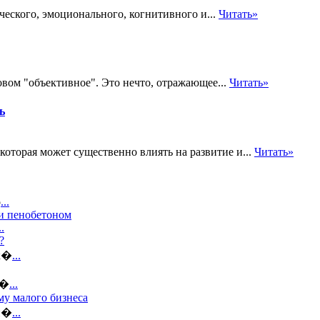
ического, эмоционального, когнитивного и...
Читать»
ловом "объективное". Это нечто, отражающее...
Читать»
ь
которая может существенно влиять на развитие и...
Читать»
о
...
и пенобетоном
..
?
 к�
...
о�
...
му малого бизнеса
жн�
...