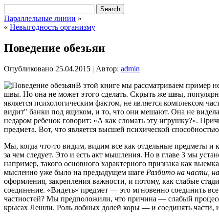
Параллельные линии
»
«
Невыгодность организму
Поведение обезьян
Опубликовано
25.04.2015
|
Автор:
admin
В этой книге мы рассматриваем пример не
швы. Но она не может этого сделать. Скрыть же швы, популярно 
является психологическим фактом, не является комплексом част
видит" банки под ящиком, и то, что они мешают. Она не видел
недаром ребенок говорит: «А как сломать эту игрушку?». Прич
предмета. Вот, что является высшей психической способностью
Мы, когда что-то видим, видим все как отдельные предметы и к
за чем следует. Это и есть акт мышления. Но в главе 3 мы ус
например, такого основного характерного признака как выемка 
мысленно уже было на предыдущем шаге
Разбито на части, н
оформления, закрепления важности, и потому, как слабые стад
соединение. «Видеть» предмет — это мгновенно соединить все е
частностей? Мы предположили, что причина — слабый процесс т
крысах Лешли. Роль лобных долей коры — и соединять части, и с