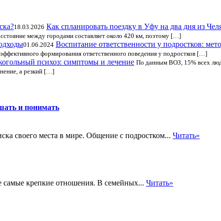
Как спланировать поездку в Уфу на два дня из Чел
18.03.2026
Расстояние между городами составляет около 420 км, поэтому […]
Воспитание ответственности у подростков: мет
01.06.2024
я эффективного формирования ответственного поведения у подростков […]
когольный психоз: симптомы и лечение
По данным ВОЗ, 15% всех люде
нение, а резкий […]
шать и понимать
ска своего места в мире. Общение с подростком...
Читать»
е самые крепкие отношения. В семейных...
Читать»