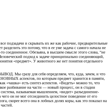
все подзадачи и скрывать их же как рабочие, предварительные
разделить это потому, что в ее уме задача с самого начала не
-то соединенное. Обезьяна, в высшем смысле этого слова, “не
й. Человеческий подход к задаче принципиально соединяющий,
понятия «предмет». У животного же нет понятия отдельного
ЫВОД. Мы сразу для себя определяем, что, куда, зачем, и что
о ОСНОВНЫХ аспектов, по которым предмет хранится в памяти,
как «чашка» есть синтез аспектов. «Видеть» можно то, что
якое разбивание на части — новый процесс, он в стадии
я система, называемая мышлением, «видит» разъединение-
 чего он не мог отсоединить целостное поведение от его
а, скорее всего она в лобных долях коры, как это показал на
 частей.