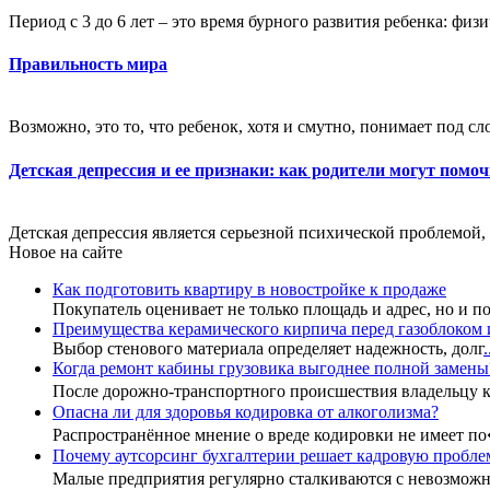
Период с 3 до 6 лет – это время бурного развития ребенка: физ
Правильность мира
Возможно, это то, что ребенок, хотя и смутно, понимает под с
Детская депрессия и ее признаки: как родители могут помоч
Детская депрессия является серьезной психической проблемой, 
Новое на сайте
Как подготовить квартиру в новостройке к продаже
Покупатель оценивает не только площадь и адрес, но и п
Преимущества керамического кирпича перед газоблоком 
Выбор стенового материала определяет надежность, долг
.
Когда ремонт кабины грузовика выгоднее полной замены
После дорожно-транспортного происшествия владельцу
Опасна ли для здоровья кодировка от алкоголизма?
Распространённое мнение о вреде кодировки не имеет п
Почему аутсорсинг бухгалтерии решает кадровую пробле
Малые предприятия регулярно сталкиваются с невозмо