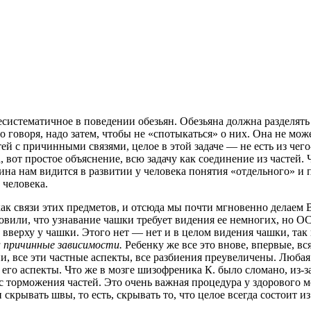
систематичное в поведении обезьян. Обезьяна должна разделять 
говоря, надо затем, чтобы не «спотыкаться» о них. Она не может 
ей с причинными связями, целое в этой задаче
— не есть из чего
а, вот простое объяснение, всю задачу как соединение из часте
ина нам видится в развитии у человека понятия «отдельного» и 
 человека.
ак связи этих предметов, и отсюда мы почти мгновенно делаем В
тановили, что узнавание чашки требует видения ее немногих, н
вверху у чашки. Этого нет — нет и в целом видения чашки, так 
а причинные зависимости.
Ребенку же все это внове, впервые, вс
ии, все эти частные аспекты, все разбиения преувеличены. Люба
го аспекты. Что же в мозге шизофреника К. было сломано, из-за
орможения частей. Это очень важная процедура у здорового мозг
крывать швы, то есть, скрывать то, что целое всегда состоит из