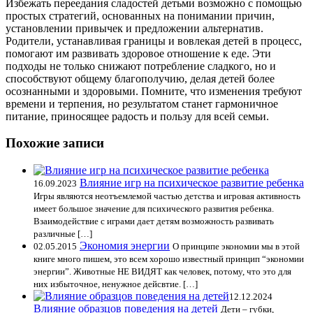
Избежать переедания сладостей детьми возможно с помощью
простых стратегий, основанных на понимании причин,
установлении привычек и предложении альтернатив.
Родители, устанавливая границы и вовлекая детей в процесс,
помогают им развивать здоровое отношение к еде. Эти
подходы не только снижают потребление сладкого, но и
способствуют общему благополучию, делая детей более
осознанными и здоровыми. Помните, что изменения требуют
времени и терпения, но результатом станет гармоничное
питание, приносящее радость и пользу для всей семьи.
Похожие записи
Влияние игр на психическое развитие ребенка
16.09.2023
Игры являются неотъемлемой частью детства и игровая активность
имеет большое значение для психического развития ребенка.
Взаимодействие с играми дает детям возможность развивать
различные […]
Экономия энергии
02.05.2015
О принципе экономии мы в этой
книге много пишем, это всем хорошо известный принцип “экономии
энергии”. Животные НЕ ВИДЯТ как человек, потому, что это для
них избыточное, ненужное дейсвтие. […]
12.12.2024
Влияние образцов поведения на детей
Дети – губки,