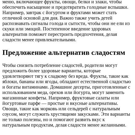
меню, включающее фрукты, овощи, белки и злаки, чтобы
обеспечить насыщение и предотвратить голодные вспышки.
Например, завтрак с йогуртом и фруктами может стать
отличной основой для дня. Важно также учить детей
распознавать сигналы голода и сытости, чтобы они не ели из
скуки или эмоций. Постепенное введение здоровых
альтернатив поможет перестроить предпочтения, делая
сладости менее привлекательными.
Предложение альтернатив сладостям
Чтобы снизить потребление сладостей, родители могут
предложить более здоровые варианты, которые
удовлетворяют тягу к сладкому без вреда. Фрукты, такие как
яблоки, бананы или ягоды, обладают естественной сладостью
и богаты витаминами. Домашние десерты, приготовленные с
использованием меда, орехов или йогурта, могут заменить
магазинные конфеты. Например, фруктовые салаты или
йогуртовые парфе — простые и вкусные альтернативы.
Овощи, такие как морковь или сельдерей с натуральным
соусом, могут служить хрустящими закусками. Эти варианты
не только полезны, но и помогают развить вкус к
натуральным продуктам, делая сладости менее желанными.