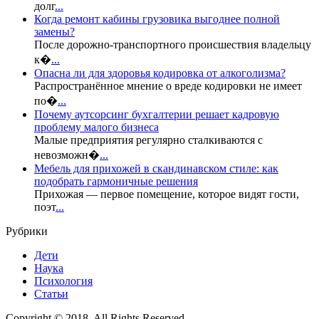
долг
...
Когда ремонт кабины грузовика выгоднее полной
замены?
После дорожно-транспортного происшествия владельцу
к�
...
Опасна ли для здоровья кодировка от алкоголизма?
Распространённое мнение о вреде кодировки не имеет
по�
...
Почему аутсорсинг бухгалтерии решает кадровую
проблему малого бизнеса
Малые предприятия регулярно сталкиваются с
невозможн�
...
Мебель для прихожей в скандинавском стиле: как
подобрать гармоничные решения
Прихожая — первое помещение, которое видят гости,
поэт
...
Рубрики
Дети
Наука
Психология
Статьи
Copyright © 2018. All Rights Reserved.