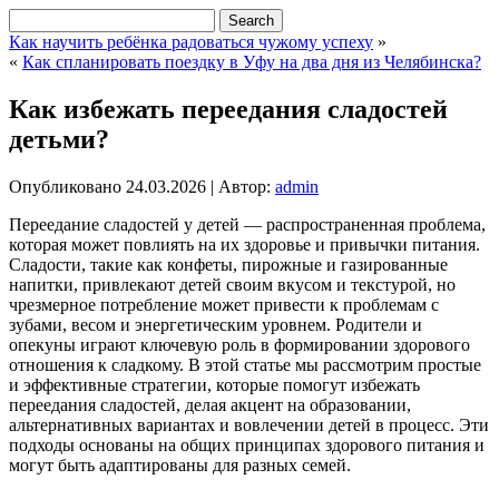
Как научить ребёнка радоваться чужому успеху
»
«
Как спланировать поездку в Уфу на два дня из Челябинска?
Как избежать переедания сладостей
детьми?
Опубликовано
24.03.2026
|
Автор:
admin
Переедание сладостей у детей — распространенная проблема,
которая может повлиять на их здоровье и привычки питания.
Сладости, такие как конфеты, пирожные и газированные
напитки, привлекают детей своим вкусом и текстурой, но
чрезмерное потребление может привести к проблемам с
зубами, весом и энергетическим уровнем. Родители и
опекуны играют ключевую роль в формировании здорового
отношения к сладкому. В этой статье мы рассмотрим простые
и эффективные стратегии, которые помогут избежать
переедания сладостей, делая акцент на образовании,
альтернативных вариантах и вовлечении детей в процесс. Эти
подходы основаны на общих принципах здорового питания и
могут быть адаптированы для разных семей.