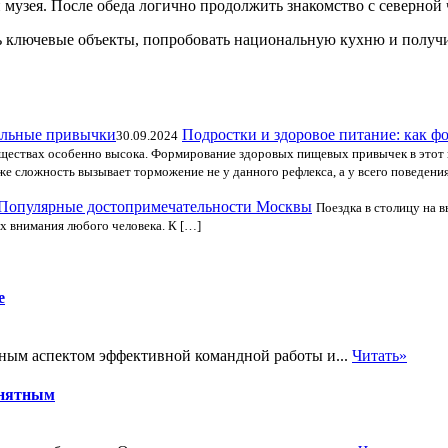
и музея. После обеда логично продолжить знакомство с северно
ть ключевые объекты, попробовать национальную кухню и получи
Подростки и здоровое питание: как 
30.09.2024
 веществах особенно высока. Формирование здоровых пищевых привычек в это
же сложность вызывает торможение не у данного рефлекса, а у всего поведения
Популярные достопримечательности Москвы
Поездка в столицу на 
х внимания любого человека. К […]
е
жным аспектом эффективной командной работы и...
Читать»
онятным