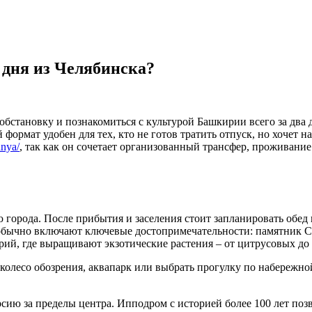
 дня из Челябинска?
бстановку и познакомиться с культурой Башкирии всего за два д
ой формат удобен для тех, кто не готов тратить отпуск, но хоче
dnya/
, так как он сочетает организованный трансфер, проживание
 города. После прибытия и заселения стоит запланировать обед 
 обычно включают ключевые достопримечательности: памятник 
ий, где выращивают экзотические растения – от цитрусовых до 
олесо обозрения, аквапарк или выбрать прогулку по набережной
урсию за пределы центра. Ипподром с историей более 100 лет поз