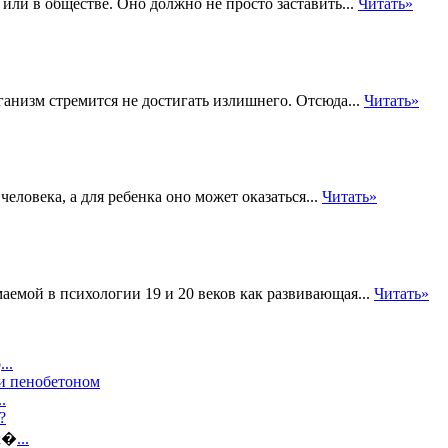
е или в обществе. Оно должно не просто заставить...
Читать»
изм стремится не достигать излишнего. Отсюда...
Читать»
еловека, а для ребенка оно может оказаться...
Читать»
маемой в психологии 19 и 20 веков как развивающая...
Читать»
о
...
и пенобетоном
..
?
 к�
...