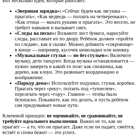
Вот несколько идей, которые работают:
«Звериная зарядка»:
«Сейчас будем как лягушка —
прыгать», «Как медведь — ползать на четвереньках»,
«Как птица — махать руками и прыгать». Это весело, не
требует навыков и вызывает смех.
«Следы на песке»:
Возьмите лист бумаги, нарисуйте
следы, расставьте их по двору. Ребёнок должен «пройти
по следам», как в сказке. Можно добавить «сокровище»
в конце — например, кусочек шоколадки или книжку.
«Музыкальные стулья — но без стульев»:
Включите
музыку, дети танцуют. Когда музыка останавливается —
нужно замереть в какой-то позе: как снежинка, как
дерево, как клоун. Это развивает координацию и
воображение.
«Паркур дома»:
Используйте подушки, стулья, коробки.
Прыгать через «реку», ползать под «туннелем»,
перелезать через «гору». Главное — чтобы было
безопасно. Покажите, как это делать, и пусть ребёнок
сам придумывает новые пути.
Ключевой принцип:
не оценивайте, не сравнивайте, не
требуйте идеального выполнения
. Важно не то, как он
прыгает — а то, что он прыгает. Даже если он падает, смеётся,
встаёт и снова бежит — это успех.