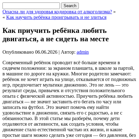
Опасна ли для здоровья кодировка от алкоголизма?
»
«
Как научить ребёнка проигрывать и не злиться
Как приучить ребёнка любить
двигаться, а не сидеть на месте
Опубликовано
06.06.2026
|
Автор:
admin
Современный ребёнок проводит всё больше времени в
сидячем положении: за экраном планшета, в школе за партой,
в машине по дороге на кружки. Многие родители замечают:
ребёнок не хочет играть на улице, отказывается от подвижных
игр, предпочитает мультики движению. Это не лень — это
результат среды, привычек и отсутствия положительного
опыта с физической активностью. Приучить ребёнка любить
двигаться — не значит заставить его бегать по часу или
записать на футбол.
Это значит помочь ему найти
удовольствие в движении, связать его с радостью, а не с
обязанностью. В этой статье мы разберём, почему дети
отдаляются от активности, как создать условия, чтобы
движение стало естественной частью их жизни, и какие
простые шаги можно сделать уже сегодня — без давления, без