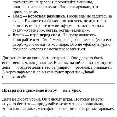
посмотрите на деревья, посчитайте машины,
подпрыгните через лужи. Это не «зарядка», это
приключение.
Обед — короткая разминка.
После еды не садитесь за
экран. Выйдите на балкон, потянитесь, походите по
комнате, поиграете в «светофор» — стоять, когда я
скажу «красный», бегать, когда «зелёный».
Вечер — игра перед сном.
Не сразу ложитесь.
Поиграйте в «поймай мяч», «следы на песке» (если есть
двор), «догонялки» в коридоре. Это не «физкультура»,
это игра, которая помогает расслабиться.
Движение не должно быть «задачей». Оно должно быть
естественным, как дыхание. Если вы начнёте с пяти минут в
день — и будете делать это регулярно — ребёнок привыкнет.
А через пару месяцев он сам будет просить: «Давай
погоняемся!»
Превратите движение в игру — не в урок
Дети не любят уроки. Они любят игры. Поэтому вместо
«нужно бегать» — придумайте «охоту за сокровищами»,
«поиск по следам», «эстафета с носками», «звериная зарядка».