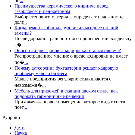
по
...
Преимущества керамического кирпича перед
газоблоком и пенобетоном
Выбор стенового материала определяет надежность,
долг
...
Когда ремонт кабины грузовика выгоднее полной
замены?
После дорожно-транспортного происшествия владельцу
к�
...
Опасна ли для здоровья кодировка от алкоголизма?
Распространённое мнение о вреде кодировки не имеет
по�
...
Почему аутсорсинг бухгалтерии решает кадровую
проблему малого бизнеса
Малые предприятия регулярно сталкиваются с
невозможн�
...
Мебель для прихожей в скандинавском стиле: как
подобрать гармоничные решения
Прихожая — первое помещение, которое видят гости,
поэт
...
Рубрики
Дети
Наука