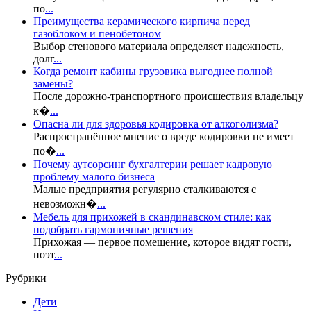
по
...
Преимущества керамического кирпича перед
газоблоком и пенобетоном
Выбор стенового материала определяет надежность,
долг
...
Когда ремонт кабины грузовика выгоднее полной
замены?
После дорожно-транспортного происшествия владельцу
к�
...
Опасна ли для здоровья кодировка от алкоголизма?
Распространённое мнение о вреде кодировки не имеет
по�
...
Почему аутсорсинг бухгалтерии решает кадровую
проблему малого бизнеса
Малые предприятия регулярно сталкиваются с
невозможн�
...
Мебель для прихожей в скандинавском стиле: как
подобрать гармоничные решения
Прихожая — первое помещение, которое видят гости,
поэт
...
Рубрики
Дети