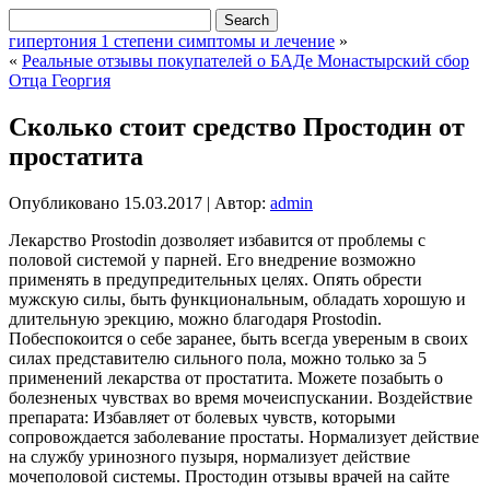
гипертония 1 степени симптомы и лечение
»
«
Реальные отзывы покупателей о БАДе Монастырский сбор
Отца Георгия
Сколько стоит средство Простодин от
простатита
Опубликовано
15.03.2017
|
Автор:
admin
Лекарство Prostodin дозволяет избавится от проблемы с
половой системой у парней. Его внедрение возможно
применять в предупредительных целях. Опять обрести
мужскую силы, быть функциональным, обладать хорошую и
длительную эрекцию, можно благодаря Prostodin.
Побеспокоится о себе заранее, быть всегда увереным в своих
силах представителю сильного пола, можно только за 5
применений лекарства от простатита. Можете позабыть о
болезненых чувствах во время мочеиспускании. Воздействие
препарата: Избавляет от болевых чувств, которыми
сопровождается заболевание простаты. Нормализует действие
на службу уринозного пузыря, нормализует действие
мочеполовой системы. Простодин отзывы врачей на сайте