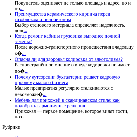
Покупатель оценивает не только площадь и адрес, но и
по
...
Преимущества керамического кирпича перед
газоблоком и пенобетоном
Выбор стенового материала определяет надежность,
долг
...
Когда ремонт кабины грузовика выгоднее полной
замены?
После дорожно-транспортного происшествия владельцу
к�
...
Опасна ли для здоровья кодировка от алкоголизма?
Распространённое мнение о вреде кодировки не имеет
по�
...
Почему аутсорсинг бухгалтерии решает кадровую
проблему малого бизнеса
Малые предприятия регулярно сталкиваются с
невозможн�
...
Мебель для прихожей в скандинавском стиле: как
подобрать гармоничные решения
Прихожая — первое помещение, которое видят гости,
поэт
...
Рубрики