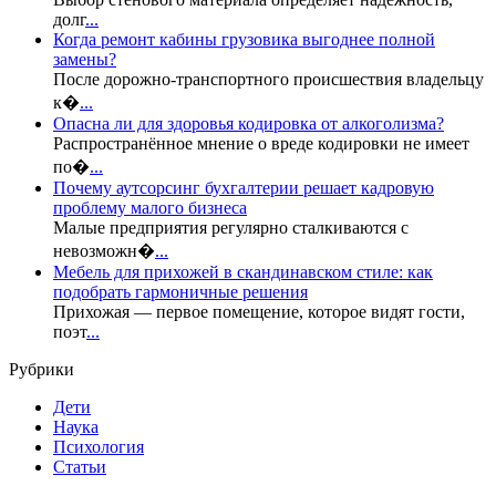
долг
...
Когда ремонт кабины грузовика выгоднее полной
замены?
После дорожно-транспортного происшествия владельцу
к�
...
Опасна ли для здоровья кодировка от алкоголизма?
Распространённое мнение о вреде кодировки не имеет
по�
...
Почему аутсорсинг бухгалтерии решает кадровую
проблему малого бизнеса
Малые предприятия регулярно сталкиваются с
невозможн�
...
Мебель для прихожей в скандинавском стиле: как
подобрать гармоничные решения
Прихожая — первое помещение, которое видят гости,
поэт
...
Рубрики
Дети
Наука
Психология
Статьи