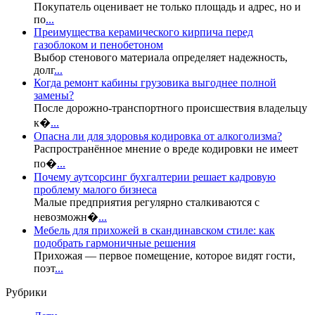
Покупатель оценивает не только площадь и адрес, но и
по
...
Преимущества керамического кирпича перед
газоблоком и пенобетоном
Выбор стенового материала определяет надежность,
долг
...
Когда ремонт кабины грузовика выгоднее полной
замены?
После дорожно-транспортного происшествия владельцу
к�
...
Опасна ли для здоровья кодировка от алкоголизма?
Распространённое мнение о вреде кодировки не имеет
по�
...
Почему аутсорсинг бухгалтерии решает кадровую
проблему малого бизнеса
Малые предприятия регулярно сталкиваются с
невозможн�
...
Мебель для прихожей в скандинавском стиле: как
подобрать гармоничные решения
Прихожая — первое помещение, которое видят гости,
поэт
...
Рубрики