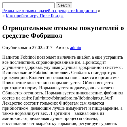
Реальные отзывы врачей о препарате Кандистон
»
«
Как пройти игру Поле Бридж
Отрицательные отзывы покупателей о
средстве Фобринол
Опубликовано
27.02.2017
|
Автор:
admin
Напиток Fobrinol позволяет вылечить диабет, а еще устранить
все последствия, спровоцированные им. Происходит
улучшение здоровья, улучшая улучшая эдокрионной системы.
Использование Fobrinol позволяет: Снабдить стандартную
циркуляцию. Количество глюкозы
повышается в организме.
Повышение холестерина нормализуется. Обмен веществ
приходит в норму. Нормализуется поджелудочная железа.
Сбивается отечность. Нормализуется пищеварение. фобринол
состав на сайте [url=http://fobrinolpro.ru/]fobrinolpro.ru[/url].
Лекарство состоит толькоиз: Фибрегам сам является
прибиотиком, делающим лучше иммунитет и пищеварение, а
также нормализует вес. Л-аргинин – важная одна из
аминокислот, делающая лучше процессы обмена,
восстанавливает выработку гормонов, регулирует уровень