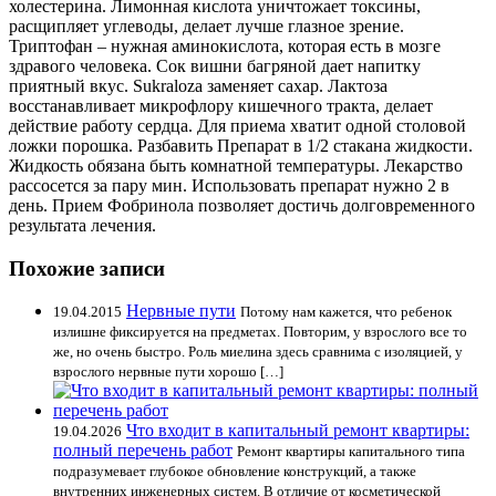
холестерина. Лимонная кислота уничтожает токсины,
расщипляет углеводы, делает лучше глазное зрение.
Триптофан – нужная аминокислота, которая есть в мозге
здравого человека. Сок вишни багряной дает напитку
приятный вкус. Sukraloza заменяет сахар. Лактоза
восстанавливает микрофлору кишечного тракта, делает
действие работу сердца. Для приема хватит одной столовой
ложки порошка. Разбавить Препарат в 1/2 стакана жидкости.
Жидкость обязана быть комнатной температуры. Лекарство
рассосется за пару мин. Использовать препарат нужно 2 в
день. Прием Фобринола позволяет достичь долговременного
результата лечения.
Похожие записи
Нервные пути
19.04.2015
Потому нам кажется, что ребенок
излишне фиксируется на предметах. Повторим, у взрослого все то
же, но очень быстро. Роль миелина здесь сравнима с изоляцией, у
взрослого нервные пути хорошо […]
Что входит в капитальный ремонт квартиры:
19.04.2026
полный перечень работ
Ремонт квартиры капитального типа
подразумевает глубокое обновление конструкций, а также
внутренних инженерных систем. В отличие от косметической