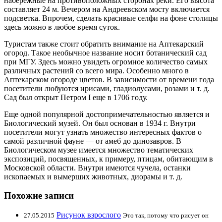
набережные на противоположных сторонах реки. Его высота
составляет 24 м. Вечером на Андреевском мосту включается
подсветка. Впрочем, сделать красивые селфи на фоне столицы
здесь можно в любое время суток.
Туристам также стоит обратить внимание на Аптекарский
огород. Такое необычное название носит ботанический сад
при МГУ. Здесь можно увидеть огромное количество самых
различных растений со всего мира. Особенно много в
Аптекарском огороде цветов. В зависимости от времени года
посетители любуются ирисами, гладиолусами, розами и т. д.
Сад был открыт Петром I еще в 1706 году.
Еще одной популярной достопримечательностью является и
Биологический музей. Он был основан в 1934 г. Внутри
посетители могут узнать множество интересных фактов о
самой различной фауне — от амеб до динозавров. В
Биологическом музее имеется множество тематических
экспозиций, посвященных, к примеру, птицам, обитающим в
Московской области. Внутри имеются чучела, останки
ископаемых и вымерших животных, диорамы и т. д.
Похожие записи
Рисунок взрослого
27.05.2015
Это так, потому что рисует он