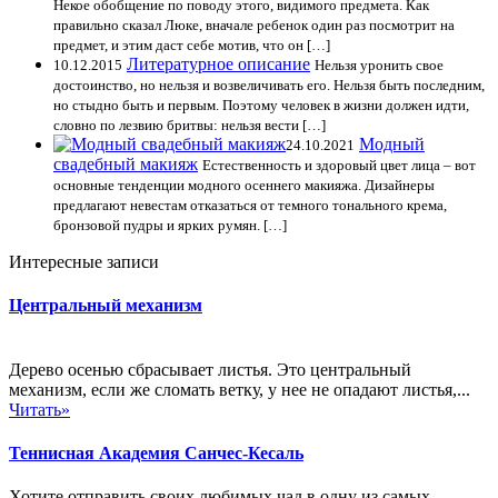
Некое обобщение по поводу этого, видимого предмета. Как
правильно сказал Люке, вначале ребенок один раз посмотрит на
предмет, и этим даст себе мотив, что он […]
Литературное описание
10.12.2015
Нельзя уронить свое
достоинство, но нельзя и возвеличивать его. Нельзя быть последним,
но стыдно быть и первым. Поэтому человек в жизни должен идти,
словно по лезвию бритвы: нельзя вести […]
Модный
24.10.2021
свадебный макияж
Естественность и здоровый цвет лица – вот
основные тенденции модного осеннего макияжа. Дизайнеры
предлагают невестам отказаться от темного тонального крема,
бронзовой пудры и ярких румян. […]
Интересные записи
Центральный механизм
Дерево осенью сбрасывает листья. Это центральный
механизм, если же сломать ветку, у нее не опадают листья,...
Читать»
Теннисная Академия Санчес-Кесаль
Хотите отправить своих любимых чад в одну из самых