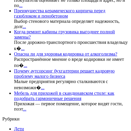
Покупатель оценивает не только площадь и адрес, но и
по
...
Преимущества керамического кирпича перед
газоблоком и пенобетоном
Выбор стенового материала определяет надежность,
долг
...
Когда ремонт кабины грузовика выгоднее полной
замены?
После дорожно-транспортного происшествия владельцу
к�
...
Опасна ли для здоровья кодировка от алкоголизма?
Распространённое мнение о вреде кодировки не имеет
по�
...
Почему аутсорсинг бухгалтерии решает кадровую
проблему малого бизнеса
Малые предприятия регулярно сталкиваются с
невозможн�
...
Мебель для прихожей в скандинавском стиле: как
подобрать гармоничные решения
Прихожая — первое помещение, которое видят гости,
поэт
...
Рубрики
Дети