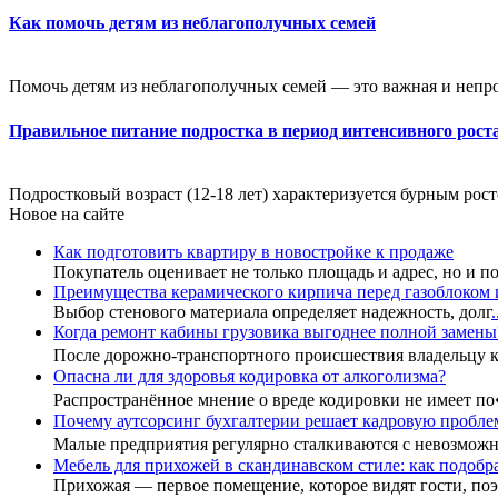
Как помочь детям из неблагополучных семей
Помочь детям из неблагополучных семей — это важная и непрост
Правильное питание подростка в период интенсивного рост
Подростковый возраст (12-18 лет) характеризуется бурным росто
Новое на сайте
Как подготовить квартиру в новостройке к продаже
Покупатель оценивает не только площадь и адрес, но и п
Преимущества керамического кирпича перед газоблоком 
Выбор стенового материала определяет надежность, долг
.
Когда ремонт кабины грузовика выгоднее полной замены
После дорожно-транспортного происшествия владельцу
Опасна ли для здоровья кодировка от алкоголизма?
Распространённое мнение о вреде кодировки не имеет п
Почему аутсорсинг бухгалтерии решает кадровую пробле
Малые предприятия регулярно сталкиваются с невозмо
Мебель для прихожей в скандинавском стиле: как подоб
Прихожая — первое помещение, которое видят гости, поэ