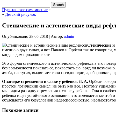
Пуританское самомнение
»
«
Детский рисунок
Стенические и астенические виды рефл
Опубликовано
28.05.2018
|
Автор:
admin
Стенические и
именно о двух типах, а вот Павлов и Орбели так не говорили, х
когда в дом приходят гости.
Это формы стенического и астенического рефлекса в его повед
без возможности показать ее, похвастать ею, вряд ли возможно
амеба, наступая, выдвигает свои псевдоподии, а, обороняясь, п
О загадке стремления к славе у ребенка. Л. А.
Орбели говори
простой логический смысл: не быть как все. Поэтому ущемлен
мы видим разгадку стремления к славе у ребенка. Она в слаб
ребенка ищет устойчивого основания, это замещается мечтой о с
объясняется его безусловной недееспособностью, несамостоятел
Похожие записи