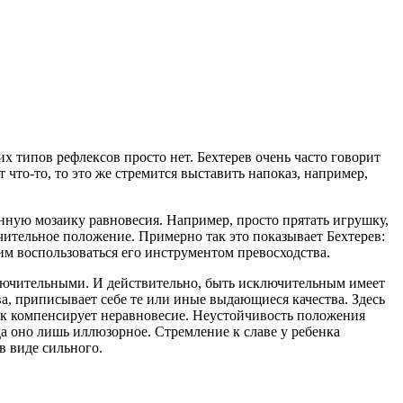
х типов рефлексов просто нет. Бехтерев очень часто говорит
т что-то, то это же стремится выставить напоказ, например,
анную мозаику равновесия. Например, просто прятать игрушку,
ючительное положение. Примерно так это показывает Бехтерев:
угим воспользоваться его инструментом превосходства.
ключительными. И действительно, быть исключительным имеет
а, приписывает себе те или иные выдающиеся качества. Здесь
нок компенсирует неравновесие. Неустойчивость положения
гда оно лишь иллюзорное. Стремление к славе у ребенка
в виде сильного.