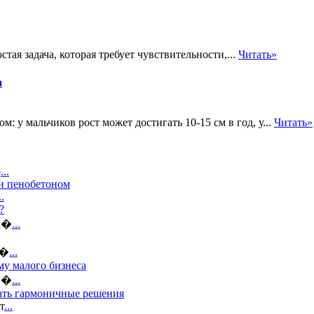
ая задача, которая требует чувствительности,...
Читать»
а
м: у мальчиков рост может достигать 10-15 см в год, у...
Читать»
о
...
и пенобетоном
..
?
 к�
...
о�
...
му малого бизнеса
жн�
...
рать гармоничные решения
т
...