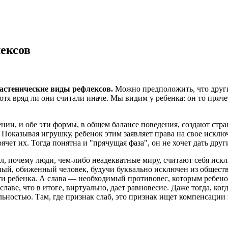
ексов
 астенические виды рефлексов.
Можно предположить, что други
отя вряд ли они считали иначе. Мы видим у ребенка: он то пряче
ении,
и обе эти формы, в общем балансе поведения, создают стр
. Показывая игрушку, ребенок этим заявляет права на свое искл
рячет их. Тогда понятна и "прячущая фаза", он не хочет дать др
л, почему люди, чем-либо неадекватные миру, считают себя ис
ный, обиженный человек, будучи буквально исключен из обществ
ости ребенка. А слава — необходимый противовес, которым ребе
лаве, что в итоге, виртуально, дает равновесие. Даже тогда, ко
ьностью. Там, где признак слаб, это признак ищет компенсации 