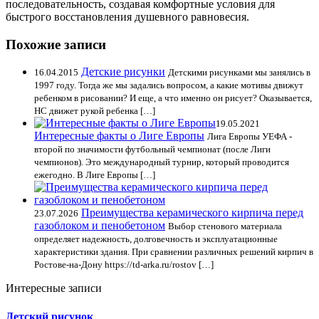
последовательность, создавая комфортные условия для
быстрого восстановления душевного равновесия.
Похожие записи
Детские рисунки
16.04.2015
Детскими рисунками мы занялись в
1997 году. Тогда же мы задались вопросом, а какие мотивы движут
ребенком в рисовании? И еще, а что именно он рисует? Оказывается,
НС движет рукой ребенка […]
19.05.2021
Интересные факты о Лиге Европы
Лига Европы УЕФА -
второй по значимости футбольный чемпионат (после Лиги
чемпионов). Это международный турнир, который проводится
ежегодно. В Лиге Европы […]
Преимущества керамического кирпича перед
23.07.2026
газоблоком и пенобетоном
Выбор стенового материала
определяет надежность, долговечность и эксплуатационные
характеристики здания. При сравнении различных решений кирпич в
Ростове-на-Дону https://td-arka.ru/rostov […]
Интересные записи
Детский рисунок