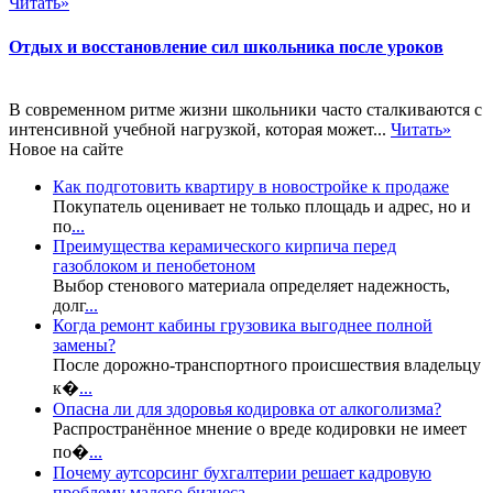
Читать»
Отдых и восстановление сил школьника после уроков
В современном ритме жизни школьники часто сталкиваются с
интенсивной учебной нагрузкой, которая может...
Читать»
Новое на сайте
Как подготовить квартиру в новостройке к продаже
Покупатель оценивает не только площадь и адрес, но и
по
...
Преимущества керамического кирпича перед
газоблоком и пенобетоном
Выбор стенового материала определяет надежность,
долг
...
Когда ремонт кабины грузовика выгоднее полной
замены?
После дорожно-транспортного происшествия владельцу
к�
...
Опасна ли для здоровья кодировка от алкоголизма?
Распространённое мнение о вреде кодировки не имеет
по�
...
Почему аутсорсинг бухгалтерии решает кадровую
проблему малого бизнеса