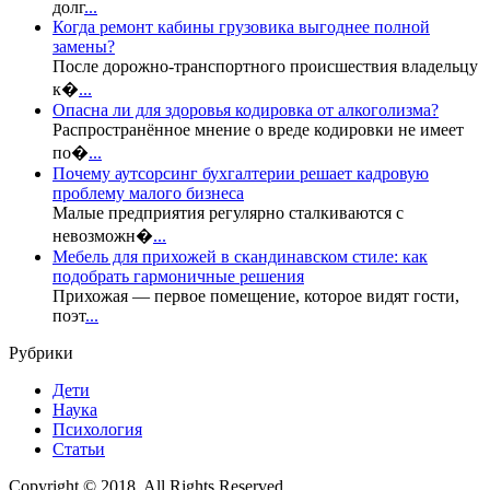
долг
...
Когда ремонт кабины грузовика выгоднее полной
замены?
После дорожно-транспортного происшествия владельцу
к�
...
Опасна ли для здоровья кодировка от алкоголизма?
Распространённое мнение о вреде кодировки не имеет
по�
...
Почему аутсорсинг бухгалтерии решает кадровую
проблему малого бизнеса
Малые предприятия регулярно сталкиваются с
невозможн�
...
Мебель для прихожей в скандинавском стиле: как
подобрать гармоничные решения
Прихожая — первое помещение, которое видят гости,
поэт
...
Рубрики
Дети
Наука
Психология
Статьи
Copyright © 2018. All Rights Reserved.