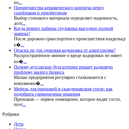
по
...
Преимущества керамического кирпича перед
газоблоком и пенобетоном
Выбор стенового материала определяет надежность,
долг
...
Когда ремонт кабины грузовика выгоднее полной
замены?
После дорожно-транспортного происшествия владельцу
к�
...
Опасна ли для здоровья кодировка от алкоголизма?
Распространённое мнение о вреде кодировки не имеет
по�
...
Почему аутсорсинг бухгалтерии решает кадровую
проблему малого бизнеса
Малые предприятия регулярно сталкиваются с
невозможн�
...
Мебель для прихожей в скандинавском стиле: как
подобрать гармоничные решения
Прихожая — первое помещение, которое видят гости,
поэт
...
Рубрики
Дети