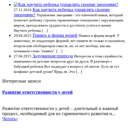
Как научить ребенка управлять своими
27.11.2024
эмоциями?
Управление эмоциями - это ключевой навык, который
помогает ребенку строить гармоничные отношения с окружающим
миром, преодолевать трудности и достигать успеха в жизни.
Научить ребенка […]
Память и форма вещей
20.04.2015
Память и форма вещей. У
животных, не владеющих формой, нет памяти не только в указанном,
втором или обобщающем смысле, но, ее нет вообще, как мы
понимаем слово "память". […]
Задуманная природа
27.04.2015
Интересна и тема серийности,
нанизанности детских вопросов друг на друга. В разговоре с
бабушкой ребенок Все подводит к вопросу об ангеле. Есть ли тут
конфликт детской души? Вряд ли. Это […]
Интересные записи
Развитие ответственности у детей
Развитие ответственности у детей – длительный и важный
процесс, необходимый для их гармоничного развития и...
Читать»