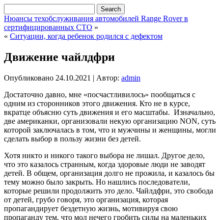
Нюансы техобслуживания автомобилей Range Rover в
сертифицированных СТО
»
«
Ситуации, когда ребенок родился с дефектом
Движение чайлдфри
Опубликовано
24.10.2021
|
Автор:
admin
Достаточно давно, мне «посчастливилось» пообщаться с
одним из сторонников этого движения. Кто не в курсе,
вкратце объясню суть движения и его масштабы. Изначально,
две американки, организовали некую организацию NON, суть
которой заключалась в том, что и мужчины и женщины, могли
сделать выбор в пользу жизни без детей.
Хотя никто и никого такого выбора не лишал. Другое дело,
что это казалось странным, когда здоровые люди не заводят
детей. В общем, организация долго не прожила, и казалось бы
тему можно было закрыть. Но нашлись последователи,
которые решили продолжить это дело. Чайлдфри, это свобода
от детей, грубо говоря, это организация, которая
пропагандирует бездетную жизнь, мотивируя свою
пропаганду тем, что мол нечего гробить силы на маленьких