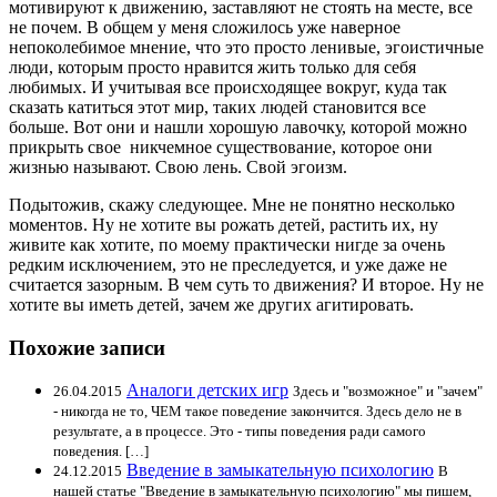
мотивируют к движению, заставляют не стоять на месте, все
не почем. В общем у меня сложилось уже наверное
непоколебимое мнение, что это просто ленивые, эгоистичные
люди, которым просто нравится жить только для себя
любимых. И учитывая все происходящее вокруг, куда так
сказать катиться этот мир, таких людей становится все
больше. Вот они и нашли хорошую лавочку, которой можно
прикрыть свое никчемное существование, которое они
жизнью называют. Свою лень. Свой эгоизм.
Подытожив, скажу следующее. Мне не понятно несколько
моментов. Ну не хотите вы рожать детей, растить их, ну
живите как хотите, по моему практически нигде за очень
редким исключением, это не преследуется, и уже даже не
считается зазорным. В чем суть то движения? И второе. Ну не
хотите вы иметь детей, зачем же других агитировать.
Похожие записи
Аналоги детских игр
26.04.2015
Здесь и "возможное" и "зачем"
- никогда не то, ЧЕМ такое поведение закончится. Здесь дело не в
результате, а в процессе. Это - типы поведения ради самого
поведения. […]
Введение в замыкательную психологию
24.12.2015
В
нашей статье "Введение в замыкательную психологию" мы пишем,