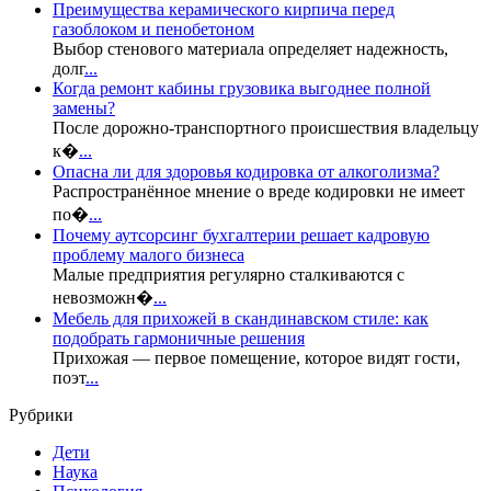
Преимущества керамического кирпича перед
газоблоком и пенобетоном
Выбор стенового материала определяет надежность,
долг
...
Когда ремонт кабины грузовика выгоднее полной
замены?
После дорожно-транспортного происшествия владельцу
к�
...
Опасна ли для здоровья кодировка от алкоголизма?
Распространённое мнение о вреде кодировки не имеет
по�
...
Почему аутсорсинг бухгалтерии решает кадровую
проблему малого бизнеса
Малые предприятия регулярно сталкиваются с
невозможн�
...
Мебель для прихожей в скандинавском стиле: как
подобрать гармоничные решения
Прихожая — первое помещение, которое видят гости,
поэт
...
Рубрики
Дети
Наука