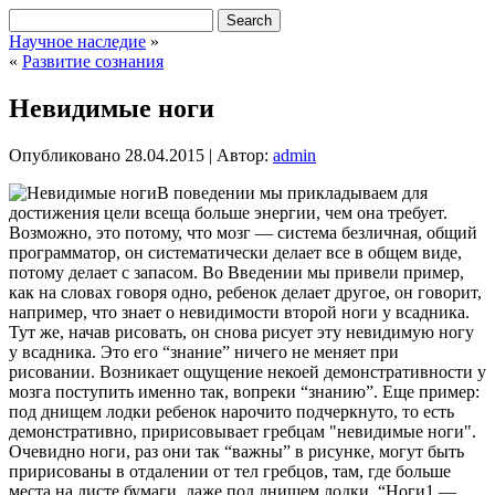
Научное наследие
»
«
Развитие сознания
Невидимые ноги
Опубликовано
28.04.2015
|
Автор:
admin
В поведении мы прикладываем для
достижения цели всеща больше энергии, чем она требует.
Возможно, это потому, что мозг — система безличная, общий
программатор, он систематически делает все в общем виде,
потому делает с запасом. Во Введении мы привели пример,
как на словах говоря одно, ребенок делает другое, он говорит,
например, что знает о невидимости второй ноги у всадника.
Тут же, начав рисовать, он снова рисует эту невидимую ногу
у всадника. Это его “знание” ничего не меняет при
рисовании. Возникает ощущение некоей демонстративности у
мозга поступить именно так, вопреки “знанию”. Еще пример:
под днищем лодки ребенок нарочито подчеркнуто, то есть
демонстративно, пририсовывает гребцам "невидимые ноги".
Очевидно ноги, раз они так “важны” в рисунке, могут быть
пририсованы в отдалении от тел гребцов, там, где больше
места на листе бумаги, даже под днищем лодки. “Ноги1 —