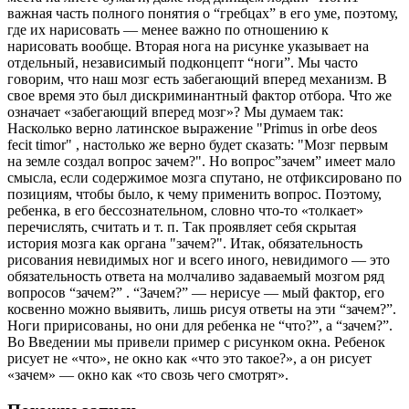
важная часть полного понятия о “гребцах” в его уме, поэтому,
где их нарисовать — менее важно по отношению к
нарисовать вообще. Вторая нога на рисунке указывает на
отдельный, независимый подконцепт “ноги”. Мы часто
говорим, что наш мозг есть забегающий вперед механизм. В
свое время это был дискриминантный фактор отбора. Что же
означает «забегающий вперед мозг»? Мы думаем так:
Насколько верно латинское выражение "Primus in orbe deos
fecit timor" , настолько же верно будет сказать: "Мозг первым
на земле создал вопрос зачем?". Но вопрос”зачем” имеет мало
смысла, если содержимое мозга спутано, не отфиксировано по
позициям, чтобы было, к чему применить вопрос. Поэтому,
ребенка, в его бессознательном, словно что-то «толкает»
перечислять, считать и т. п. Так проявляет себя скрытая
история мозга как органа "зачем?". Итак, обязательность
рисования невидимых ног и всего иного, невидимого — это
обязательность ответа на молчаливо задаваемый мозгом ряд
вопросов “зачем?” . “Зачем?” — нерисуе — мый фактор, его
косвенно можно выявить, лишь рисуя ответы на эти “зачем?”.
Ноги пририсованы, но они для ребенка не “что?”, а “зачем?”.
Во Введении мы привели пример с рисунком окна. Ребенок
рисует не «что», не окно как «что это такое?», а он рисует
«зачем» — окно как «то свозь чего смотрят».